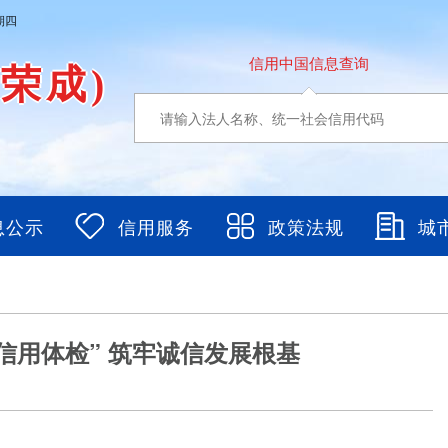
期四
信用中国信息查询
东荣成)
息公示
信用服务
政策法规
城
信用体检” 筑牢诚信发展根基