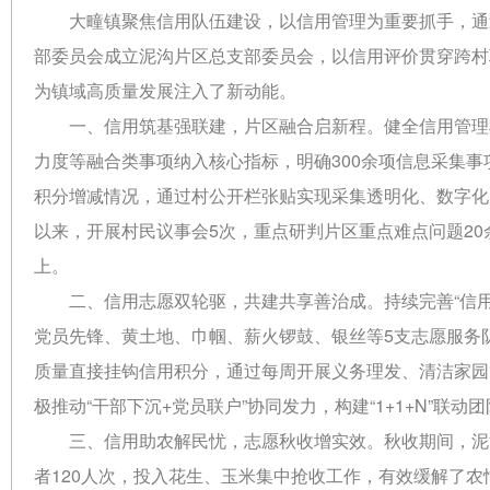
大疃镇聚焦信用队伍建设，以信用管理为重要抓手，通
部委员会成立泥沟片区总支部委员会，以信用评价贯穿跨村
为镇域高质量发展注入了新动能。
一、信用筑基强联建，片区融合启新程。健全信用管理
力度等融合类事项纳入核心指标，明确300余项信息采集事
积分增减情况，通过村公开栏张贴实现采集透明化、数字化
以来，开展村民议事会5次，重点研判片区重点难点问题20
上。
二、信用志愿双轮驱，共建共享善治成。持续完善“信
党员先锋、黄土地、巾帼、薪火锣鼓、银丝等5支志愿服务队
质量直接挂钩信用积分，通过每周开展义务理发、清洁家园
极推动“干部下沉+党员联户”协同发力，构建“1+1+N”
三、信用助农解民忧，志愿秋收增实效。秋收期间，泥
者120人次，投入花生、玉米集中抢收工作，有效缓解了农